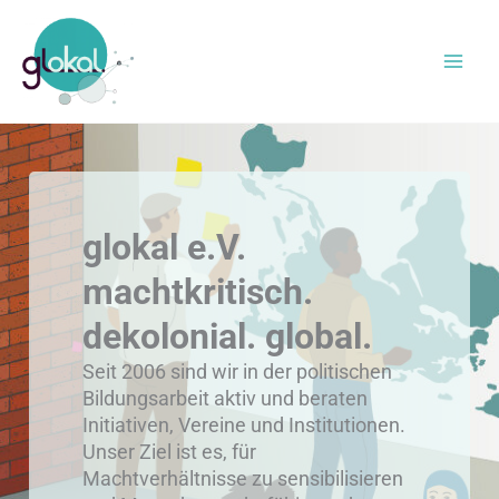
Zum
Inhalt
springen
glokal e.V.
machtkritisch.
dekolonial. global.
Seit 2006 sind wir in der politischen
Bildungsarbeit aktiv und beraten
Initiativen, Vereine und Institutionen.
Unser Ziel ist es, für
Machtverhältnisse zu sensibilisieren