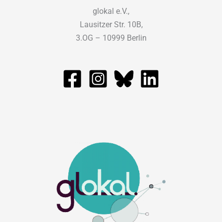
glokal e.V.,
Lausitzer Str. 10B,
3.OG – 10999 Berlin