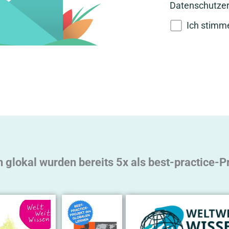
Datenschutzer
Ich stimm
A
l
t
e
r
n
a
t
glokal wurden bereits 5x als best-practice-P
i
v
e
: