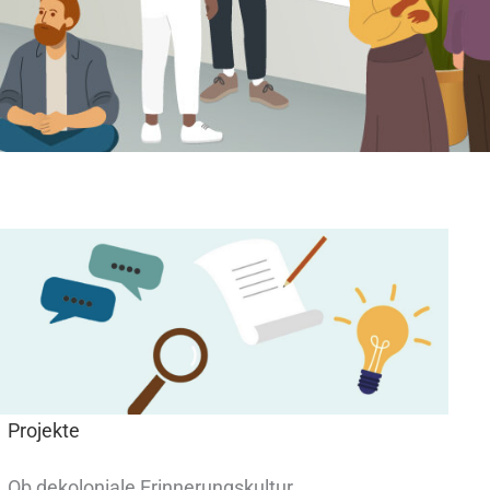
Projekte
Ob dekoloniale Erinnerungskultur,