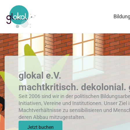
Zum
Inhalt
Bildun
springen
glokal e.V.
machtkritisch. dekolonial. 
Seit 2006 sind wir in der politischen Bildungsarb
Initiativen, Vereine und Institutionen. Unser Ziel i
Machtverhältnisse zu sensibilisieren und Mensc
deren Abbau mitzugestalten.
Jetzt buchen