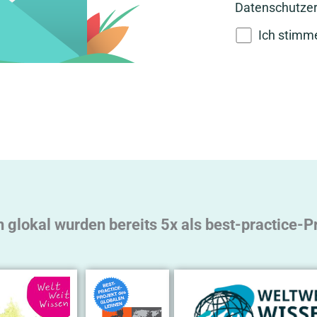
Datenschutzer
Ich stimm
A
l
t
e
r
n
a
t
glokal wurden bereits 5x als best-practice-P
i
v
e
: