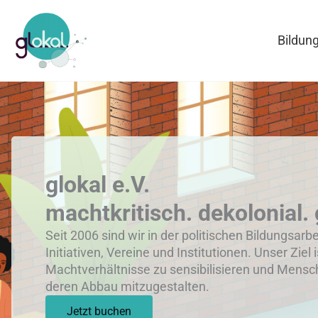
Zum
Inhalt
Bildun
springen
glokal e.V.
machtkritisch. dekolonial. 
Seit 2006 sind wir in der politischen Bildungsarb
Initiativen, Vereine und Institutionen. Unser Ziel i
Machtverhältnisse zu sensibilisieren und Mensc
deren Abbau mitzugestalten.
Jetzt buchen