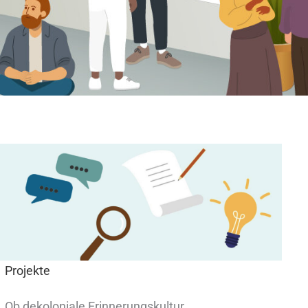
Projekte
Ob dekoloniale Erinnerungskultur,