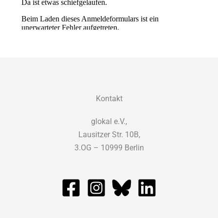
Kontakt
glokal e.V.,
Lausitzer Str. 10B,
3.OG – 10999 Berlin