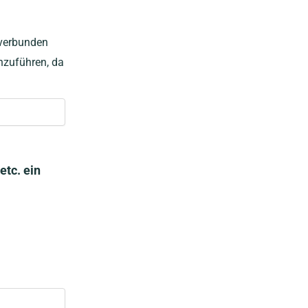
 verbunden
chzuführen, da
tc. ein