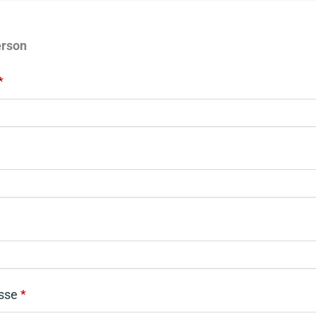
rson
*
esse
*