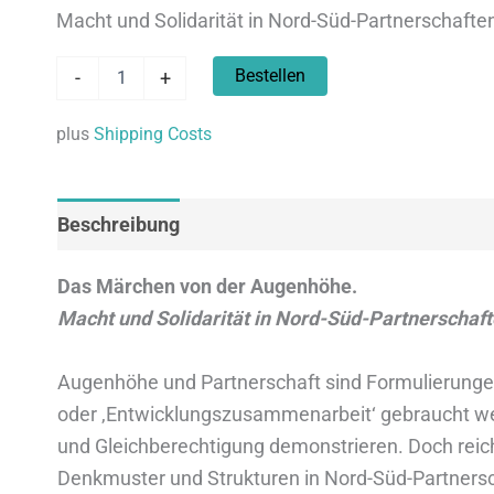
Macht und Solidarität in Nord-Süd-Partnerschaften
Das
Alternative:
Bestellen
-
+
Märchen
von
der
plus
Shipping Costs
Augenhöhe
Menge
Beschreibung
Zusätzliche Informationen
Das Märchen von der Augenhöhe.
Macht und Solidarität in Nord-Süd-Partnerschaft
Augenhöhe und Partnerschaft sind Formulierungen, 
oder ,Entwicklungszusammenarbeit‘ gebraucht werde
und Gleichberechtigung demonstrieren. Doch reich
Denkmuster und Strukturen in Nord-Süd-Partnersc