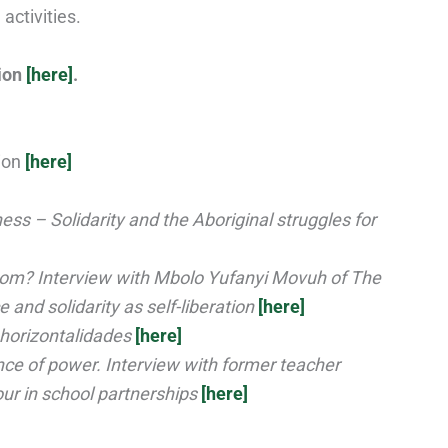
activities.
tion
[here]
.
tion
[here]
ess – Solidarity and the Aboriginal struggles for
whom? Interview with Mbolo Yufanyi Movuh of The
and solidarity as self-liberation
[here]
horizontalidades
[here]
ce of power. Interview with former teacher
ur in school partnerships
[here]