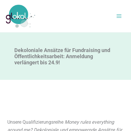
Zum
Inhalt
springen
Dekoloniale Ansätze für Fundraising und
Öffentlichkeitsarbeit: Anmeldung
verlängert bis 24.9!
Unsere Qualifizierungsreihe
Money rules everything
around me? Dekoloniale und empowernde Ansätze für