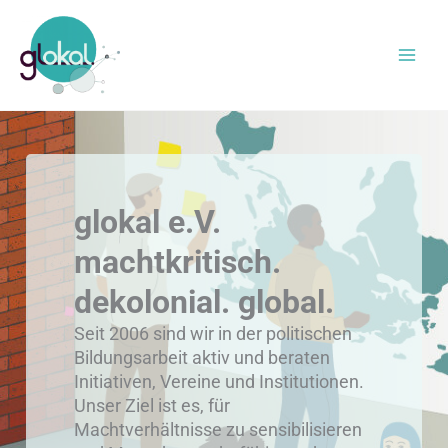
Zum
Inhalt
springen
glokal e.V.
machtkritisch.
dekolonial. global.
Seit 2006 sind wir in der politischen
Bildungsarbeit aktiv und beraten
Initiativen, Vereine und Institutionen.
Unser Ziel ist es, für
Machtverhältnisse zu sensibilisieren