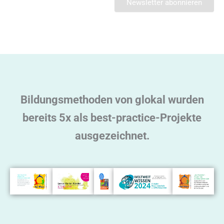
l
t
e
r
n
a
t
Bildungsmethoden von glokal wurden
i
v
bereits 5x als best-practice-Projekte
e
ausgezeichnet.
: