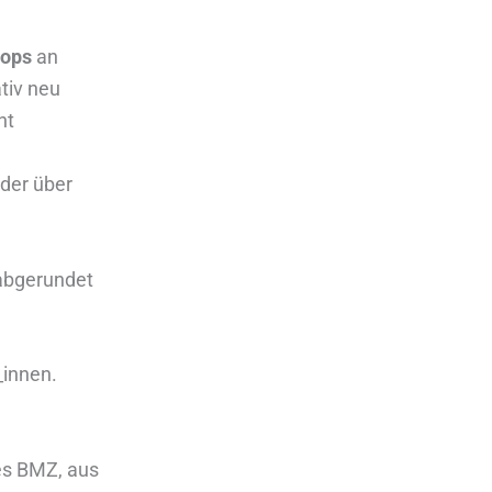
ops
an
ativ neu
nt
der über
bgerundet
_innen.
es BMZ, aus