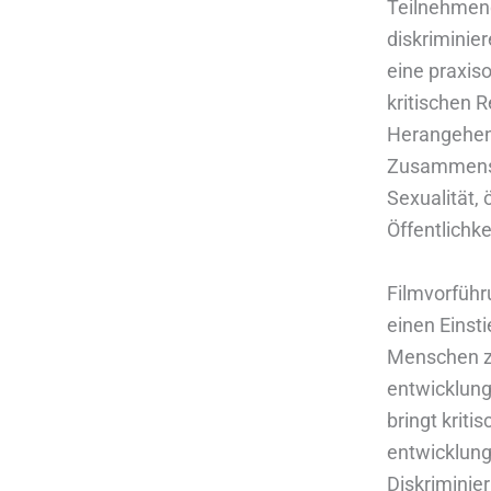
Teilnehmen
diskriminie
eine praxis
kritischen 
Herangehen
Zusammenspi
Sexualität, 
Öffentlichke
Filmvorfüh
einen Einst
Menschen zu
entwicklung
bringt krit
entwicklung
Diskriminie