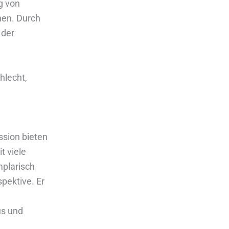
g von
nen. Durch
 der
hlecht,
ssion bieten
t viele
mplarisch
pektive. Er
us und