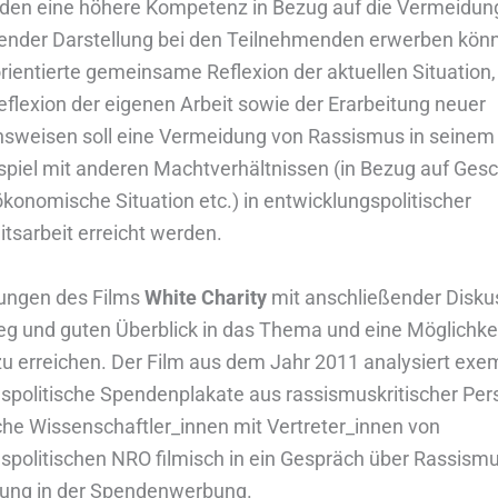
den eine höhere Kompetenz in Bezug auf die Vermeidun
render Darstellung bei den Teilnehmenden erwerben kön
orientierte gemeinsame Reflexion der aktuellen Situation,
Reflexion der eigenen Arbeit sowie der Erarbeitung neuer
sweisen soll eine Vermeidung von Rassismus in seinem
el mit anderen Machtverhältnissen (in Bezug auf Gesc
ökonomische Situation etc.) in entwicklungspolitischer
itsarbeit erreicht werden.
rungen des Films
White Charity
mit anschließender Disku
ieg und guten Überblick in das Thema und eine Möglichkei
 erreichen. Der Film aus dem Jahr 2011 analysiert exe
spolitische Spendenplakate aus rassismuskritischer Pers
ische Wissenschaftler_innen mit Vertreter_innen von
spolitischen NRO filmisch in ein Gespräch über Rassism
rung in der Spendenwerbung.