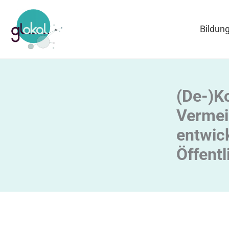
Zum
Inhalt
Bildun
springen
(De-)Ko
Vermei
entwic
Öffentl