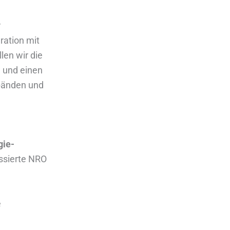
r
ration mit
len wir die
 und einen
rbänden und
gie-
essierte NRO
e