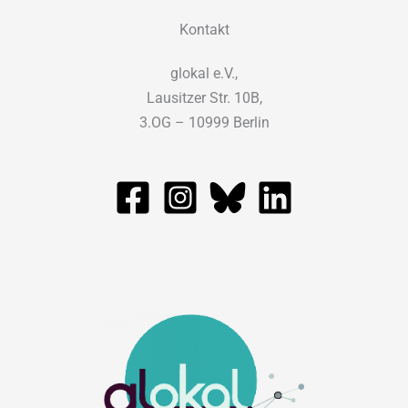
Kontakt
glokal e.V.,
Lausitzer Str. 10B,
3.OG – 10999 Berlin