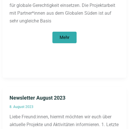
für globale Gerechtigkeit einsetzen. Die Projektarbeit
mit Partner*innen aus dem Globalen Süden ist auf
sehr ungleiche Basis
Sept
Mehr
–
Nov.
2023:
4
modulige
Online
Qualifizierungsreihe:
Zusammenarbeit
mit
Abya
Yala/Lateinamerika
auf
Augenhöhe?
Newsletter August 2023
8. August 2023
Liebe Freund:innen, hiermit möchten wir euch über
aktuelle Projekte und Aktivitäten informieren. 1. Letzte