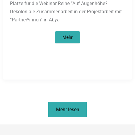
Plätze für die Webinar Reihe “Auf Augenhöhe?
Dekoloniale Zusammenarbeit in der Projektarbeit mit
“Partner*innen” in Abya
Newsletter
Mehr
August
2023
Mehr lesen