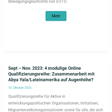
Bewegungsgeschichte von EOTO
Stadtrundgang
Mehr
KOLONIALE
SPUREN
UND
SCHWARZER
WIDERSTAND
in
Berlin-
Mitte
am
18.11.
Sept – Nov. 2023: 4 modulige Online
Qualifizierungsreihe: Zusammenarbeit mit
Abya Yala/Lateinamerika auf Augenhöhe?
10. Oktober 2023
Qualifizierungsreihe für Aktive in
entwicklungspolitischen Organisationen, Initiativen,
Migrantenselbstorganisationen sowie für alle, die sich