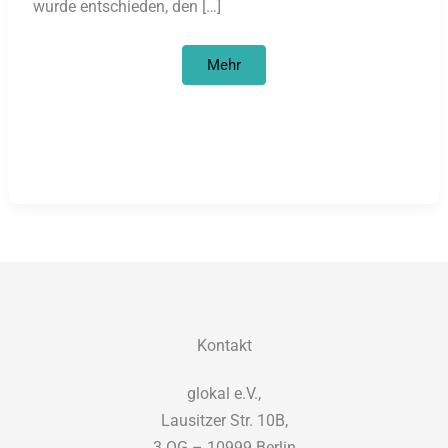
wurde entschieden, den […]
weltwärts
Mehr
ohne
Helfen?
Kontakt
glokal e.V.,
Lausitzer Str. 10B,
3.OG – 10999 Berlin