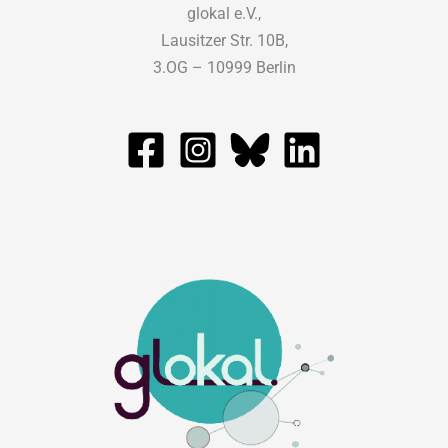
glokal e.V.,
Lausitzer Str. 10B,
3.OG – 10999 Berlin