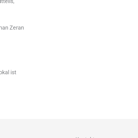
teils,
ihan Zeran
okal ist