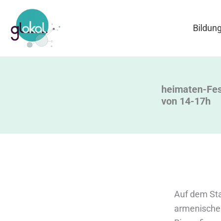
Zum
Inhalt
Bildun
springen
heimaten-Fes
von 14-17h
Auf dem Sta
armenischer