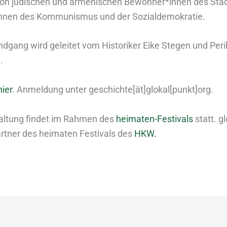
von jüdischen und armenischen Bewohner*innen des Stadt
nnen des Kommunismus und der Sozialdemokratie.
ndgang wird geleitet vom Historiker Eike Stegen und Per
.
hier
. Anmeldung unter geschichte[ät]glokal[punkt]org.
altung findet im Rahmen des
heimaten-Festivals
statt. gl
tner des heimaten Festivals des
HKW.