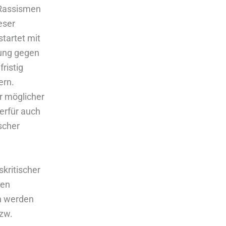
 Rassismen
eser
tartet mit
gung gegen
ristig
ern.
er möglicher
ierfür auch
scher
skritischer
ten
en werden
zw.