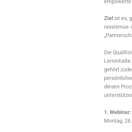
empowerte 
Ziel
ist es,
rassismus- 
„Partnersch
Die Qualifi
Lerninhalte
gehört zude
persönliche
diesen Proz
unterstütze
1. Webinar
Montag, 26.