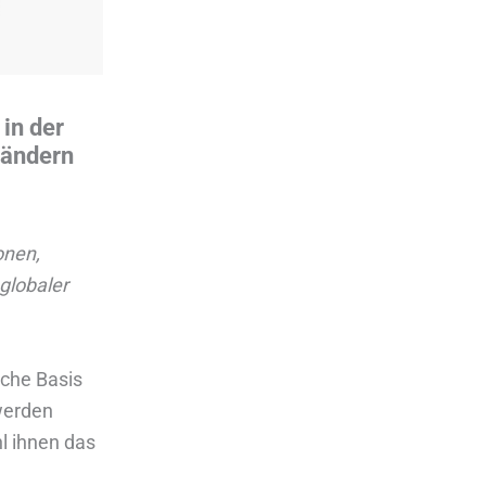
in der
Ländern
onen,
 globaler
iche Basis
werden
l ihnen das