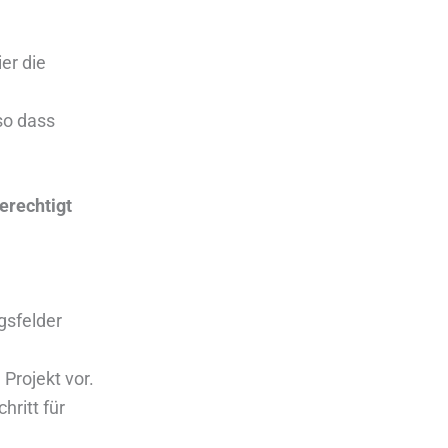
er die
so dass
erechtigt
gsfelder
Projekt vor.
hritt für