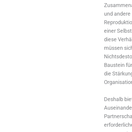
Zusammenarb
und andere 
Reproduktio
einer Selbst
diese Verhäl
müssen sich
Nichtsdestot
Baustein für
die Stärkun
Organisatio
Deshalb bie
Auseinande
Partnerscha
erforderlic