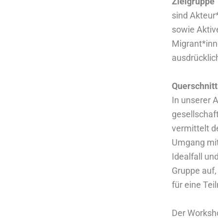
Zielgruppe
sind Akteur
sowie Aktive
Migrant*inn
ausdrücklic
Querschnit
In unserer A
gesellschaf
vermittelt 
Umgang mit 
Idealfall un
Gruppe auf,
für eine Te
Der Worksho