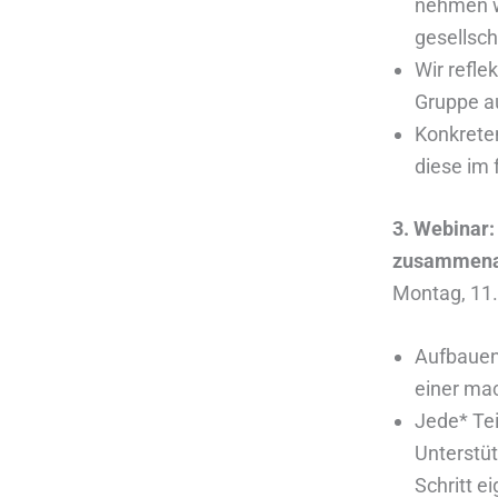
nehmen wi
gesellsc
Wir refle
Gruppe a
Konkreten
diese im
3. Webinar:
zusammena
Montag, 11.
Aufbauen
einer mac
Jede* Te
Unterstüt
Schritt e