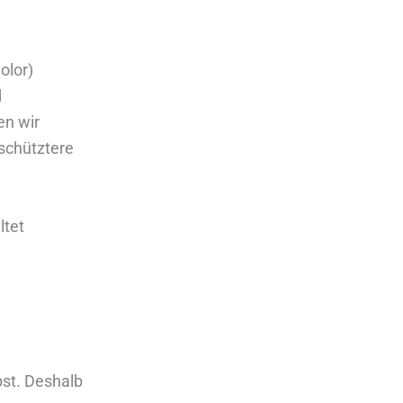
n
olor)
d
en wir
schütztere
ltet
bst. Deshalb