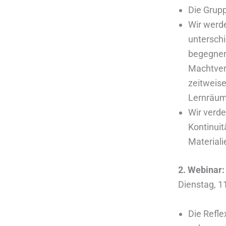
Die Grupp
Wir werde
unterschi
begegnen
Machtver
zeitweis
Lernräum
Wir verde
Kontinuit
Material
2. Webinar
Dienstag, 11
Die Refle