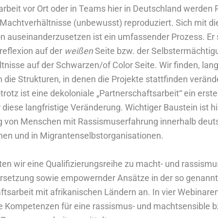
eit vor Ort oder in Teams hier in Deutschland werden
Machtverhältnisse (unbewusst) reproduziert. Sich mit di
n auseinanderzusetzen ist ein umfassender Prozess. Er s
reflexion auf der
weißen
Seite bzw. der Selbstermächti
tnisse auf der Schwarzen/of Color Seite. Wir finden, langf
 die Strukturen, in denen die Projekte stattfinden veränd
rotz ist eine dekoloniale „Partnerschaftsarbeit“ ein erst
 diese langfristige Veränderung. Wichtiger Baustein ist h
g von Menschen mit Rassismuserfahrung innerhalb deut
nen und in Migrantenselbstorganisationen.
ten wir eine Qualifizierungsreihe zu macht- und rassismu
rsetzung sowie empowernder Ansätze in der so genann
ftsarbeit mit afrikanischen Ländern an. In vier Webinar
he Kompetenzen für eine rassismus- und machtsensible b