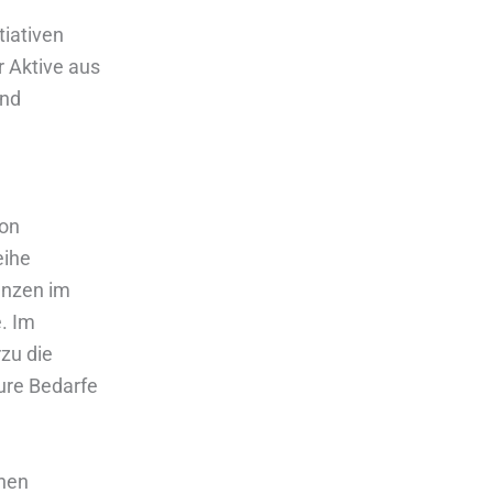
tiativen
r Aktive aus
ind
von
eihe
enzen im
. Im
rzu die
ure Bedarfe
nnen