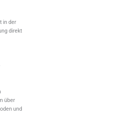
 in der
ng direkt
e
n
um über
thoden und