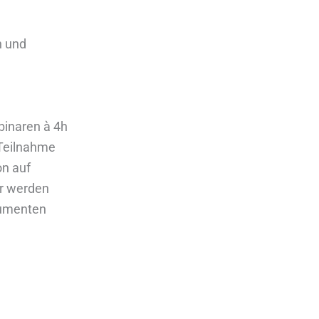
n und
binaren à 4h
 Teilnahme
on auf
ir werden
rumenten