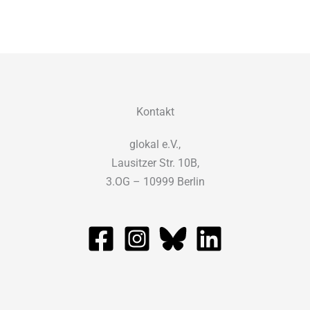
Kontakt
glokal e.V.,
Lausitzer Str. 10B,
3.OG – 10999 Berlin