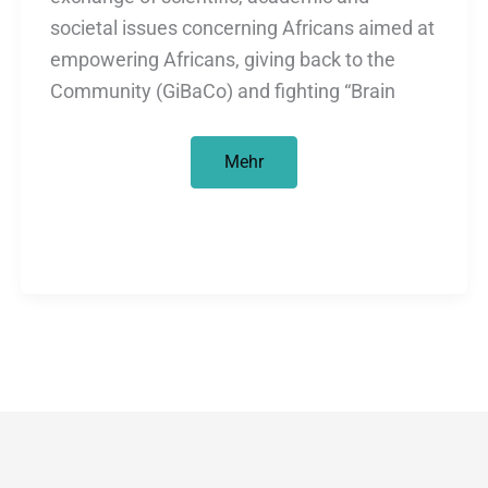
societal issues concerning Africans aimed at
empowering Africans, giving back to the
Community (GiBaCo) and fighting “Brain
Peer
Mehr
Exchange
of
African
Communities
for
Empowerment
–
Call
for
Support