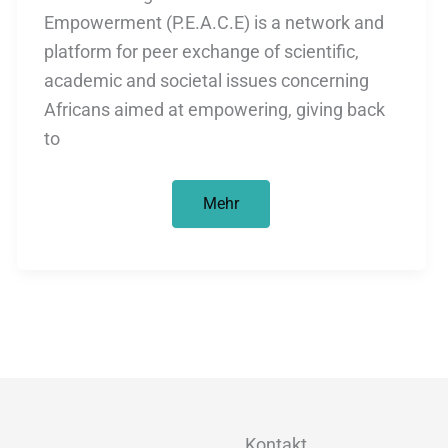
Empowerment (P.E.A.C.E) is a network and
platform for peer exchange of scientific,
academic and societal issues concerning
Africans aimed at empowering, giving back
to
Aufruf
Mehr
zur
Beteiligung:
Projekt
PEACE-
Int
für
den
Aufbau
eines
starken
und
kritische
Netzwerks
in
Afrika
Kontakt