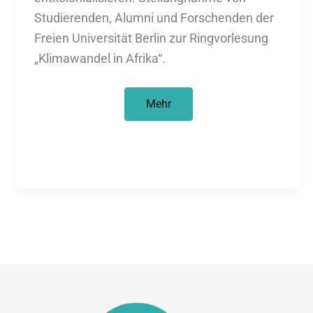
Studierenden, Alumni und Forschenden der
Freien Universität Berlin zur Ringvorlesung
„Klimawandel in Afrika“.
Decolonize
Mehr
the
FU
–
Ringvorlesung
„Klimawandel
in
Afrika“