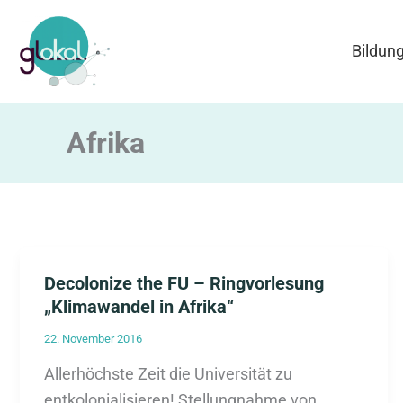
Zum
Inhalt
Bildun
springen
Afrika
Decolonize the FU – Ringvorlesung
„Klimawandel in Afrika“
22. November 2016
Allerhöchste Zeit die Universität zu
entkolonialisieren! Stellungnahme von