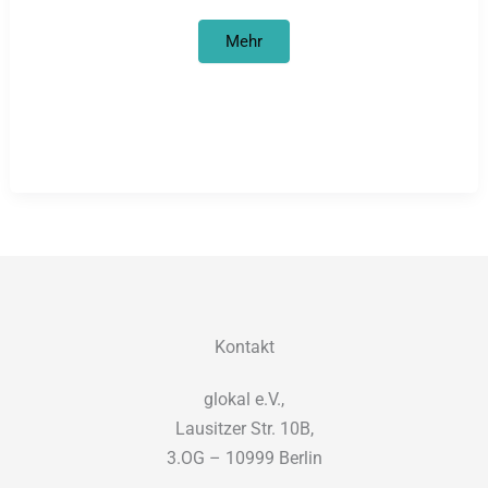
Hungerstreik
Mehr
in
der
JVA
Butzbach
Kontakt
glokal e.V.,
Lausitzer Str. 10B,
3.OG – 10999 Berlin