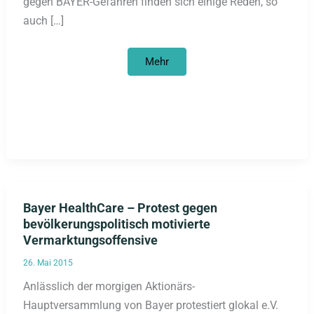
gegen BAYER-Gefahren finden sich einige Reden, so
auch […]
Kritische
Mehr
Aktionär/innen
bei
der
BAYER-
Jahresversammlung
Bayer HealthCare – Protest gegen
bevölkerungspolitisch motivierte
Vermarktungsoffensive
26. Mai 2015
Anlässlich der morgigen Aktionärs-
Hauptversammlung von Bayer protestiert glokal e.V.