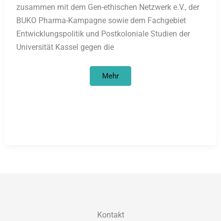
zusammen mit dem Gen-ethischen Netzwerk e.V., der
BUKO Pharma-Kampagne sowie dem Fachgebiet
Entwicklungspolitik und Postkoloniale Studien der
Universität Kassel gegen die
Bayer
Mehr
HealthCare
–
Protest
gegen
bevölkerungspolitisch
motivierte
Vermarktungsoffensive
Kontakt