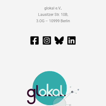
glokal e.V.,
Lausitzer Str. 10B,
3.OG – 10999 Berlin