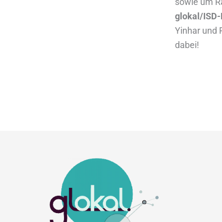
sowie um Ra
glokal/ISD-
Yinhar und
dabei!