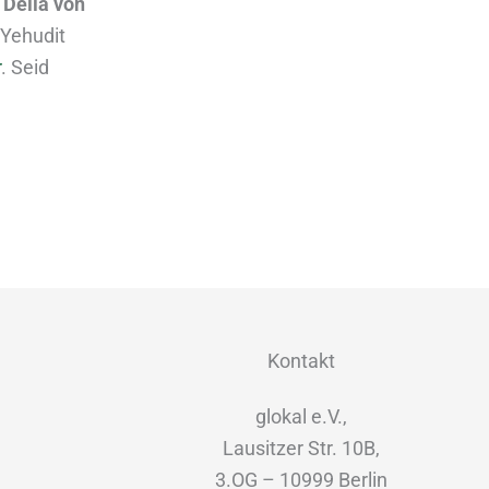
 Della von
 Yehudit
r
. Seid
Kontakt
glokal e.V.,
Lausitzer Str. 10B,
3.OG – 10999 Berlin