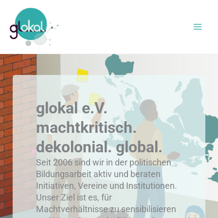
Zum
Inhalt
springen
glokal e.V.
machtkritisch.
dekolonial. global.
Seit 2006 sind wir in der politischen
Bildungsarbeit aktiv und beraten
Initiativen, Vereine und Institutionen.
Unser Ziel ist es, für
Machtverhältnisse zu sensibilisieren