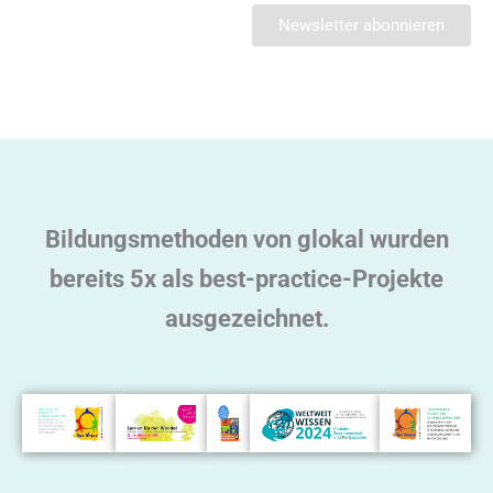
A
l
t
e
r
n
a
t
Bildungsmethoden von glokal wurden
i
v
bereits 5x als best-practice-Projekte
e
ausgezeichnet.
: