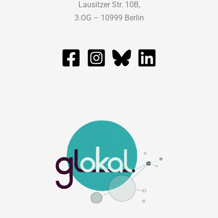
Lausitzer Str. 10B,
3.OG – 10999 Berlin