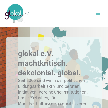
Zum
Inhalt
springen
glokal e.V.
machtkritisch.
dekolonial. global.
Seit 2006 sind wir in der politischen
Bildungsarbeit aktiv und beraten
Initiativen, Vereine und Institutionen.
Unser Ziel ist es, für
Machtverhältnisse zu sensibilisieren