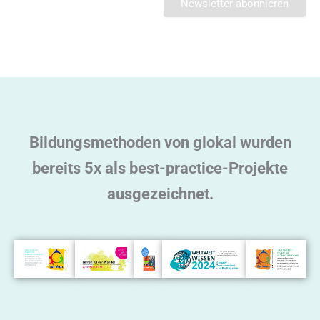
l
t
e
r
n
a
t
Bildungsmethoden von glokal wurden
i
v
bereits 5x als best-practice-Projekte
e
ausgezeichnet.
: