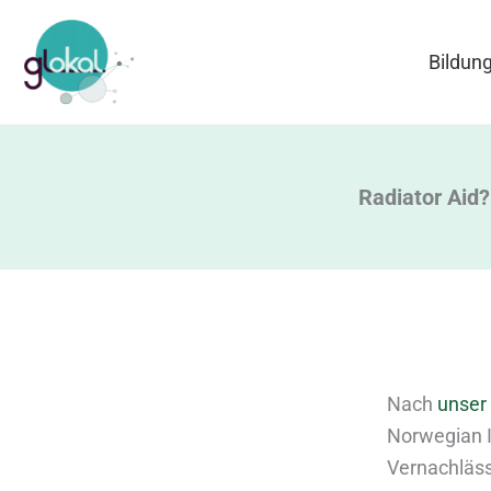
Zum
Inhalt
Bildun
springen
Radiator Aid?
Nach
unser 
Norwegian In
Vernachläss