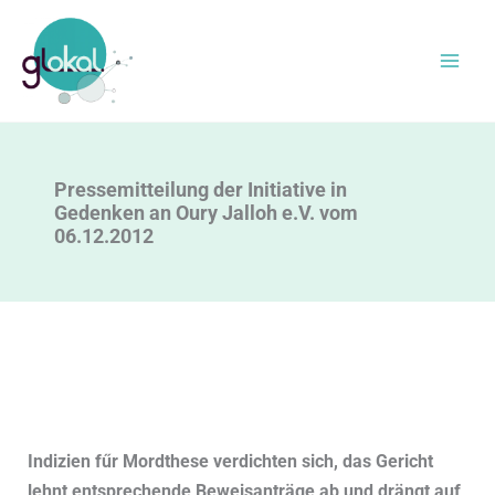
Zum
Inhalt
springen
Pressemitteilung der Initiative in
Gedenken an Oury Jalloh e.V. vom
06.12.2012
Indizien fűr Mordthese verdichten sich, das Gericht
lehnt
entsprechende Beweisanträge ab und drängt auf