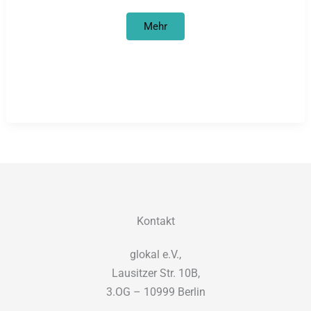
Frohe
Mehr
Weihnachten
Afrika
Kontakt
glokal e.V.,
Lausitzer Str. 10B,
3.OG – 10999 Berlin