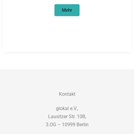
Der
Mehr
größte
Gefangenenstreik
in
der
Geschichte
der
USA
Kontakt
glokal e.V.,
Lausitzer Str. 10B,
3.OG – 10999 Berlin