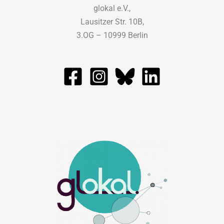
glokal e.V.,
Lausitzer Str. 10B,
3.OG – 10999 Berlin