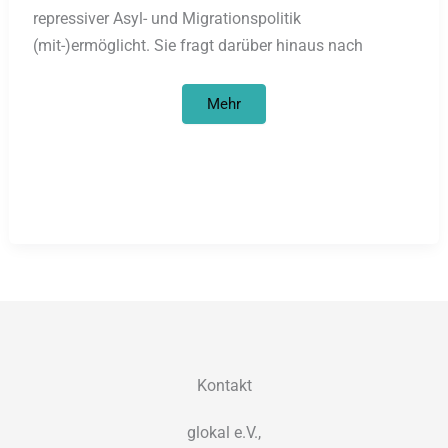
repressiver Asyl- und Migrationspolitik
(mit-)ermöglicht. Sie fragt darüber hinaus nach
Entferntes
Mehr
Kopfzerbrechen
über
Willkommensweltmeister
und
andere
Verwirrungen
Kontakt
glokal e.V.,