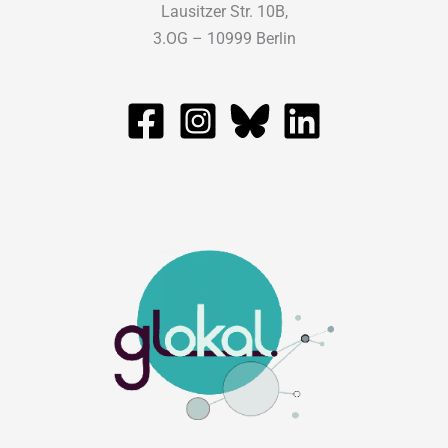
Lausitzer Str. 10B,
3.OG – 10999 Berlin