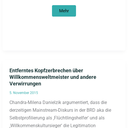
Vom
Mehr
Subjekt
zurück
zum
Objekt?
Entferntes Kopfzerbrechen über
Willkommensweltmeister und andere
Verwirrungen
5. November 2015
Chandra-Milena Danielzik argumentiert, dass die
derzeitigen Mainstream-Diskurs in der BRD aka die
Selbstprofilierung als ‚Flüchtlingshelfer‘ und als
‚Willkommenskultursieger‘ die Legitimation