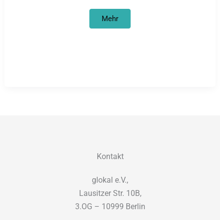
Neue
Mehr
Hinweise
auf
Mord
an
Oury
Jalloh
Kontakt
glokal e.V.,
Lausitzer Str. 10B,
3.OG – 10999 Berlin