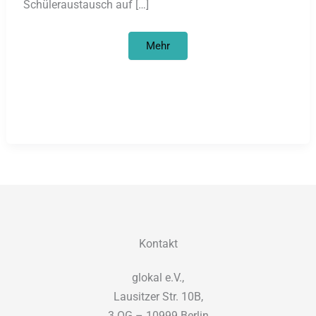
Schüleraustausch auf […]
Schulpartnerschaften
Mehr
für
den
Frieden?
Kontakt
glokal e.V.,
Lausitzer Str. 10B,
3.OG – 10999 Berlin