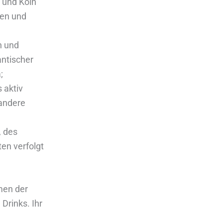
l und Köln
den und
n und
ntischer
;
 aktiv
 andere
, des
en verfolgt
men der
Drinks. Ihr