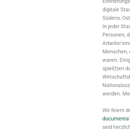
Erinnerungsk
digitale St
Südens, Ost
In jeder Sta
Personen, d
Arbeiter:inn
Menschen, d
waren. Eini
spiel(t)en d
Wirtschafts
Nationalsoz
werden. Meh
Wir feiern 
documenta
seid herzlic