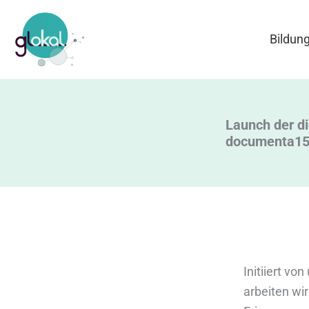
Zum
Inhalt
Bildun
springen
Launch der di
documenta15
Initiiert v
arbeiten wir