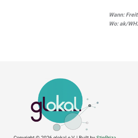
Wann: Freit
Wo: ak/WH22
Copyright © 2026 glokal e.V. | Built by
StinPriza