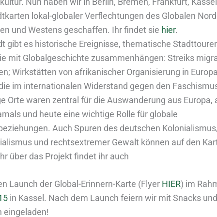
ultur. Nun haben wir in Berlin, Bremen, Frankfurt, Kasse
adtkarten lokal-globaler Verflechtungen des Globalen Nor
en und Westens geschaffen. Ihr findet sie
hier
.
dt gibt es historische Ereignisse, thematische Stadttoure
ie mit Globalgeschichte zusammenhängen: Streiks migra
en; Wirkstätten von afrikanischer Organisierung in Europa
ie im internationalen Widerstand gegen den Faschismus
ge Orte waren zentral für die Auswanderung aus Europa,
amals und heute eine wichtige Rolle für globale
beziehungen. Auch Spuren des deutschen Kolonialismus
ialismus und rechtsextremer Gewalt können auf den Kart
r über das Projekt findet ihr auch
den Launch der Global-Erinnern-Karte (Flyer
HIER
) im Rah
15
in Kassel. Nach dem Launch feiern wir mit Snacks und 
h eingeladen!