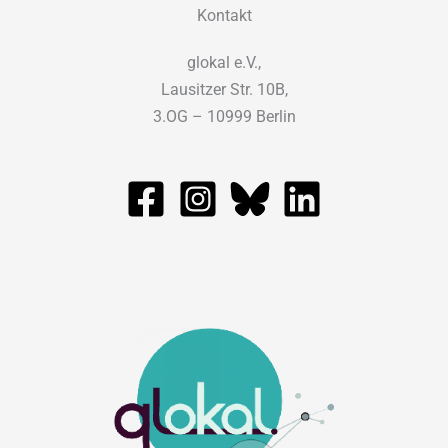
Kontakt
glokal e.V.,
Lausitzer Str. 10B,
3.OG – 10999 Berlin