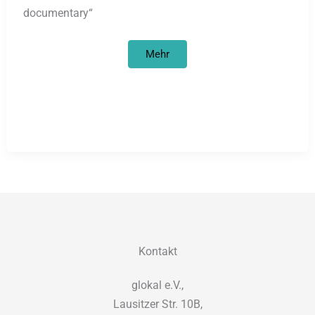
documentary“
Filmprojekte
Mehr
zur
Kritik
am
Afrikabild
und
Entwicklungszusammenarbeit
Kontakt
glokal e.V.,
Lausitzer Str. 10B,