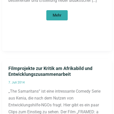
bestehender und Erstellung neuer didaktischer […]
Rassismuskritischer
Mehr
Leitfaden
erschienen
Filmprojekte zur Kritik am Afrikabild und
Entwicklungszusammenarbeit
7. Juli 2014
„The Samaritans“ ist eine intressante Comedy Serie
aus Kenia, die nach dem Nutzen von
Entwicklungshilfe-NGOs fragt. Hier gibt es ein paar
Clips zum Einstieg zu sehen. Der Film „FRAMED: a