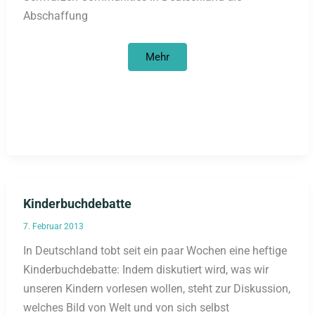
Abschaffung
Stellungnahme
Mehr
von
Edewa
zur
Abschaffung
des
N-
Worts
Kinderbuchdebatte
7. Februar 2013
In Deutschland tobt seit ein paar Wochen eine heftige
Kinderbuchdebatte: Indem diskutiert wird, was wir
unseren Kindern vorlesen wollen, steht zur Diskussion,
welches Bild von Welt und von sich selbst