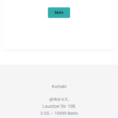
Kinderbuchdebatte
Mehr
Kontakt
glokal e.V.,
Lausitzer Str. 10B,
3.OG – 10999 Berlin