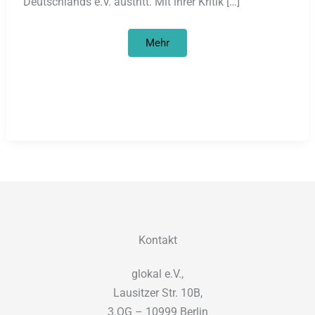
Deutschlands e.V. austritt. Mit ihrer Kritik […]
Konservative
Mehr
Geschichtsdidaktik
und
Rechtsruck
in
Deutschland
Kontakt
glokal e.V.,
Lausitzer Str. 10B,
3.OG – 10999 Berlin