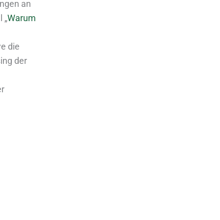
ungen an
 „
Warum
ve die
ing der
er