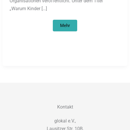
Organisationen veröffentlicht. Unter dem Titel
„Warum Kinder […]
Warum
Mehr
Kinder
keine
Weihnachtsgeschenke
sind
Kontakt
glokal e.V.,
Lausitzer Str. 10B,