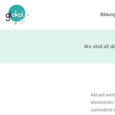
Zum
Inhalt
Bildun
springen
Wo sind all d
Aktuell wer
Ministerien
zumindest e