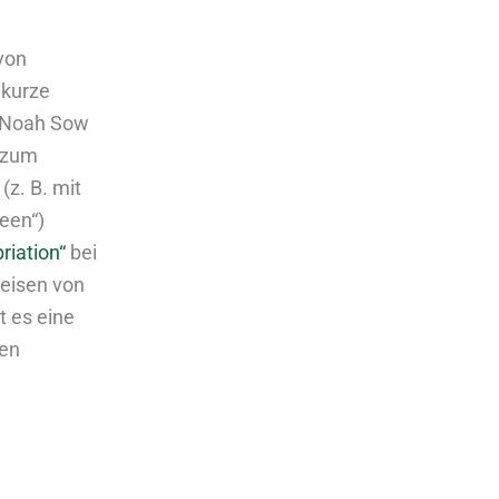
von
s kurze
on Noah Sow
d zum
(z. B. mit
een“)
riation“
bei
weisen von
bt es eine
ren