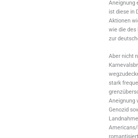
Aneignung e
ist diese i
Aktionen wi
wie die des
zur deutsch
Aber nicht 
Karnevalsb
wegzudecken
stark frequ
grenzübersc
Aneignung v
Genozid sow
Landnahme 
Americans/F
romantisiert