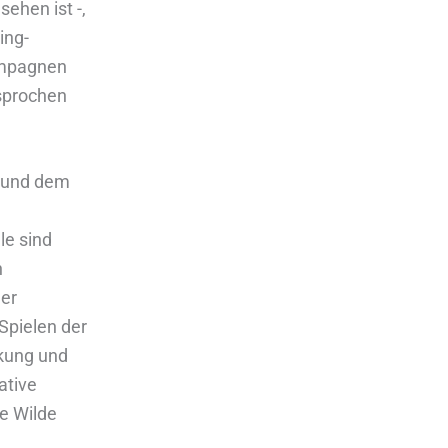
ehen ist -,
ing-
kampagnen
sprochen
n und dem
le sind
n
ler
Spielen der
ckung und
ative
le Wilde