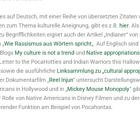
s auf Deutsch, mit einer Reihe von übersetzten Zitaten 
nen zum Thema kulturelle Aneignung, gibt es z.B.
hier
. Al
u Begrifflichkeiten eignet auch der Artikel „Indianer“ v
 „
Wie Rassismus aus Wörtern spricht
„. Auf Englisch sin
 Blogs
My culture is not a trend
und
Native appropriations
etter to the PocaHotties and Indian Warriors this Hallow
 sowie die ausführliche
Linksammlung zu „cultural approp
er Dokumentarfilm „
Reel Injun
“ untersucht Darstellungs
icans in Hollywood und in „
Mickey Mouse Monopoly
“ gi
 Rolle von Native Americans in Disney Filmen und zu de
ierender Funktion am Beispiel von Pocahontas.