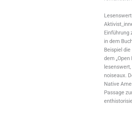
Lesenswerte
Aktivist_in
Einführung z
in dem Buch
Beispiel die
dem „Open L
lesenswert,
noiseaux. D
Native Amer
Passage zur
enthistoris