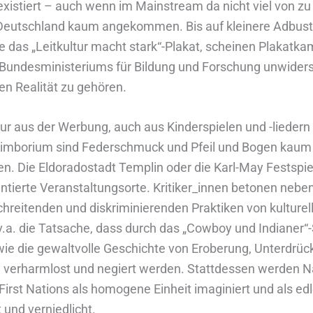
xistiert – auch wenn im Mainstream da nicht viel von zu s
n Deutschland kaum angekommen. Bis auf kleinere Adbust
e das „Leitkultur macht stark“-Plakat, scheinen Plakat
 Bundesministeriums für Bildung und Forschung unwider
en Realität zu gehören.
nur aus der Werbung, auch aus Kinderspielen und -lieder
rimborium sind Federschmuck und Pfeil und Bogen kaum
. Die Eldoradostadt Templin oder die Karl-May Festspie
entierte Veranstaltungsorte. Kritiker_innen betonen nebe
hreitenden und diskriminierenden Praktiken von kulturel
.a. die Tatsache, dass durch das „Cowboy und Indianer“-
ie die gewaltvolle Geschichte von Eroberung, Unterdrü
verharmlost und negiert werden. Stattdessen werden N
irst Nations als homogene Einheit imaginiert und als ed
 und verniedlicht.