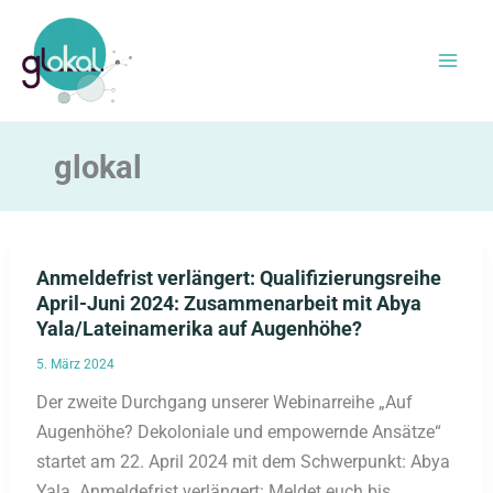
Zum
Inhalt
springen
glokal
Anmeldefrist verlängert: Qualifizierungsreihe
April-Juni 2024: Zusammenarbeit mit Abya
Yala/Lateinamerika auf Augenhöhe?
5. März 2024
Der zweite Durchgang unserer Webinarreihe „Auf
Augenhöhe? Dekoloniale und empowernde Ansätze“
startet am 22. April 2024 mit dem Schwerpunkt: Abya
Yala. Anmeldefrist verlängert: Meldet euch bis