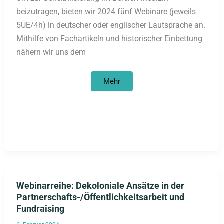
beizutragen, bieten wir 2024 fünf Webinare (jeweils
5UE/4h) in deutscher oder englischer Lautsprache an.
Mithilfe von Fachartikeln und historischer Einbettung
nähern wir uns dem
Webinare/Workshops
Mehr
2024:
Medizin
für
Alle?!
Rassismus
im
Gesundheitswesen
entgegenwirken
Webinarreihe: Dekoloniale Ansätze in der
Partnerschafts-/Öffentlichkeitsarbeit und
Fundraising