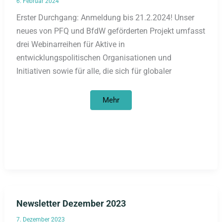
6. Februar 2024
Erster Durchgang: Anmeldung bis 21.2.2024! Unser
neues von PFQ und BfdW geförderten Projekt umfasst
drei Webinarreihen für Aktive in
entwicklungspolitischen Organisationen und
Initiativen sowie für alle, die sich für globaler
Webinarreihe:
Mehr
Dekoloniale
Ansätze
in
der
Partnerschafts-/
Öffentlichkeitsarbeit
und
Fundraising
Newsletter Dezember 2023
7. Dezember 2023