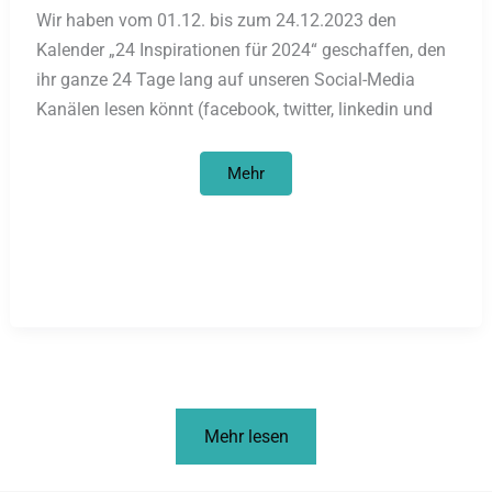
Wir haben vom 01.12. bis zum 24.12.2023 den
Kalender „24 Inspirationen für 2024“ geschaffen, den
ihr ganze 24 Tage lang auf unseren Social-Media
Kanälen lesen könnt (facebook, twitter, linkedin und
24
Mehr
Inspirationen
für
2024
–
Social
Media
Kalender
Mehr lesen