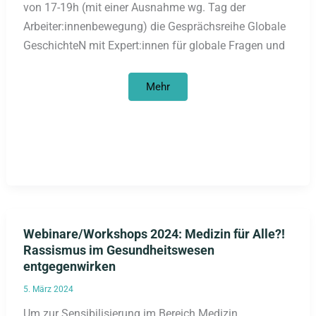
von 17-19h (mit einer Ausnahme wg. Tag der
Arbeiter:innenbewegung) die Gesprächsreihe Globale
GeschichteN mit Expert:innen für globale Fragen und
Veranstaltungsreihe
Mehr
April/Mai
2024:
Dekoloniale
Perspektiven
auf
Globalgeschichte
Webinare/Workshops 2024: Medizin für Alle?!
Rassismus im Gesundheitswesen
entgegenwirken
5. März 2024
Um zur Sensibilisierung im Bereich Medizin