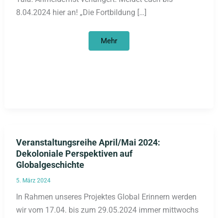
8.04.2024 hier an! „Die Fortbildung […]
Anmeldefrist
Mehr
verlängert:
Qualifizierungsreihe
April-
Juni
2024:
Zusammenarbeit
mit
Abya
Yala/Lateinamerika
auf
Augenhöhe?
Veranstaltungsreihe April/Mai 2024:
Dekoloniale Perspektiven auf
Globalgeschichte
5. März 2024
In Rahmen unseres Projektes Global Erinnern werden
wir vom 17.04. bis zum 29.05.2024 immer mittwochs