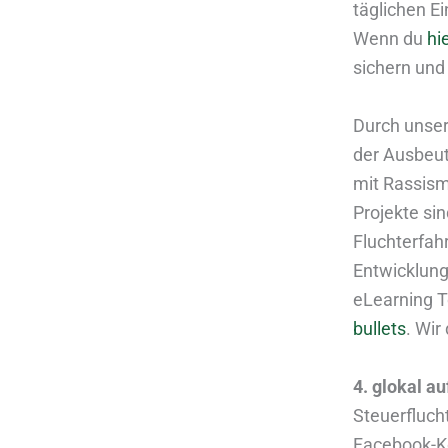
täglichen E
Wenn du
hi
sichern und
Durch unser
der Ausbeut
mit Rassism
Projekte si
Fluchterfa
Entwicklung
eLearning 
bullets
. Wir
4. glokal a
Steuerfluch
Facebook-Ko