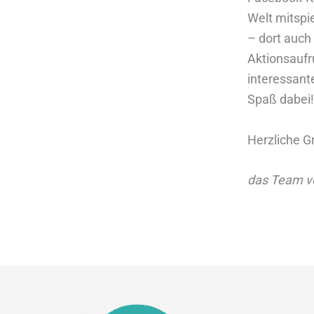
Welt mitspi
– dort auch
Aktionsaufr
interessant
Spaß dabei!
Herzliche G
das Team vo