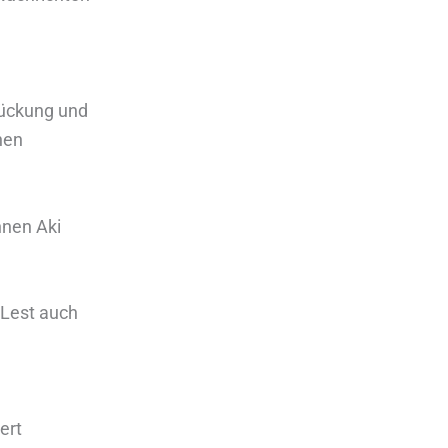
rückung und
nen
nnen Aki
 Lest auch
ert