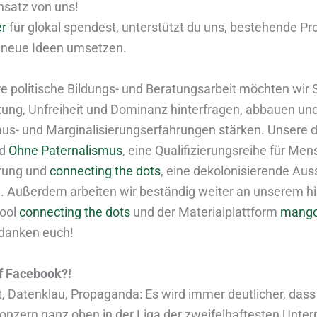
insatz von uns!
er
für glokal spendest, unterstützt du uns, bestehende Pr
 neue Ideen umsetzen.
e politische Bildungs- und Beratungsarbeit möchten wir 
ung, Unfreiheit und Dominanz hinterfragen, abbauen u
us- und Marginalisierungserfahrungen stärken. Unsere d
nd
Ohne Paternalismus
, eine Qualifizierungsreihe für Me
hrung und
connecting the dots
, eine dekolonisierende Aus
. Außerdem arbeiten wir beständig weiter an unserem hi
Tool
connecting the dots
und der Materialplattform
mango
 danken euch!
uf Facebook?!
t, Datenklau, Propaganda: Es wird immer deutlicher, dass
nzern ganz oben in der Liga der zweifelhaftesten Unte