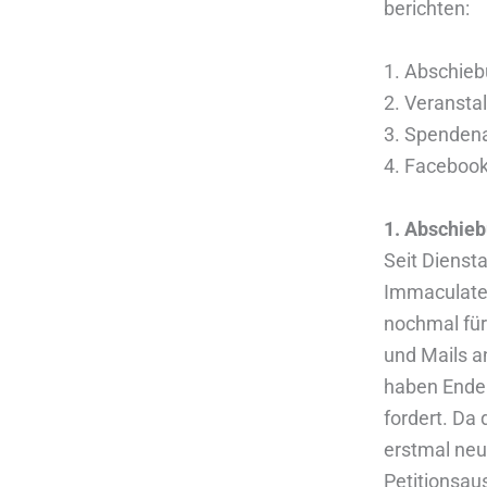
berichten:
1. Abschieb
2. Veransta
3. Spendenak
4. Facebook
1. Abschie
Seit Diensta
Immaculate A
nochmal für
und Mails a
haben Ende 
fordert. Da
erstmal neu
Petitionsaus