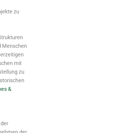
ojekte zu
Strukturen
nd Menschen
erzeitigen
nschen mit
stellung zu
storischen
es &
 der
rnehmen der