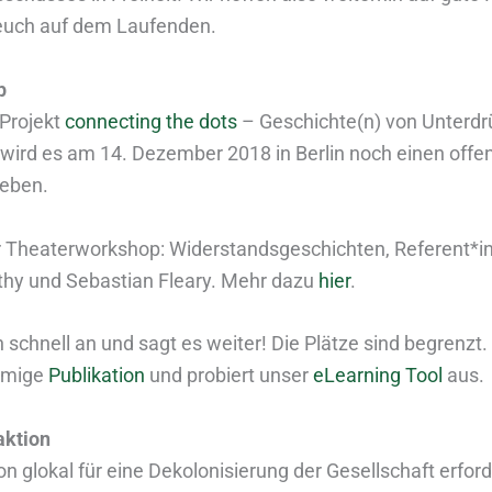
euch auf dem Laufenden.
p
Projekt
connecting the dots
– Geschichte(n) von Unterd
wird es am 14. Dezember 2018 in Berlin noch einen offe
eben.
r Theaterworkshop: Widerstandsgeschichten, Referent*i
hy und Sebastian Fleary. Mehr dazu
hier
.
 schnell an und sagt es weiter! Die Plätze sind begrenzt.
namige
Publikation
und probiert unser
eLearning Tool
aus.
aktion
on glokal für eine Dekolonisierung der Gesellschaft erford