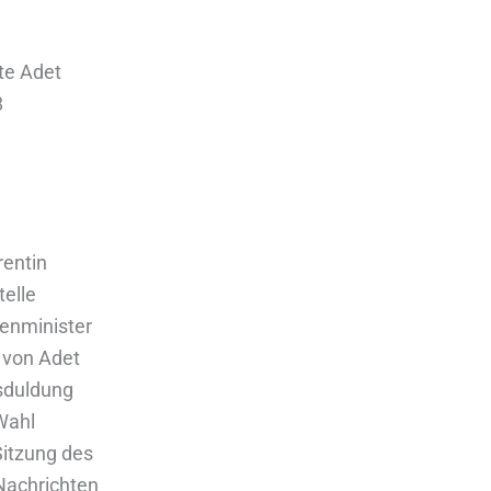
te Adet
8
rentin
telle
nenminister
n von Adet
tsduldung
Wahl
Sitzung des
 Nachrichten