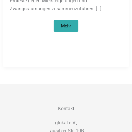
Proteste gegen Mietsteigerungen und
Zwangsräumungen zusammenzuführen. […]
UNITED
Mehr
NEIGHBOURS
//
Bleiberecht
und
Wohnraum
für
Alle!
Kontakt
glokal e.V.,
Lausitzer Str. 10B,