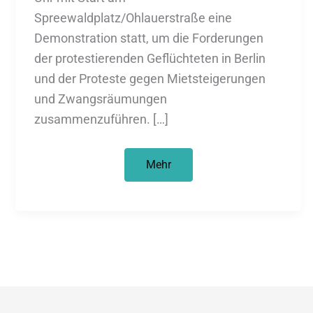
Spreewaldplatz/Ohlauerstraße eine
Demonstration statt, um die Forderungen
der protestierenden Geflüchteten in Berlin
und der Proteste gegen Mietsteigerungen
und Zwangsräumungen
zusammenzuführen. […]
UNITED
Mehr
NEIGHBOURS
//
Bleiberecht
und
Wohnraum
für
Alle!