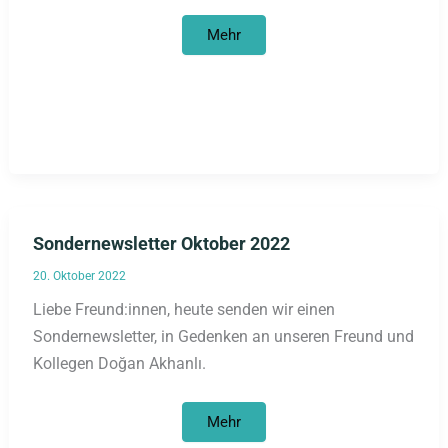
Newsletter
Mehr
Dezember
2022
Sondernewsletter Oktober 2022
20. Oktober 2022
Liebe Freund:innen, heute senden wir einen
Sondernewsletter, in Gedenken an unseren Freund und
Kollegen Doğan Akhanlı.
Sondernewsletter
Mehr
Oktober