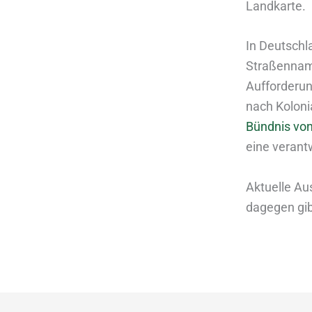
Landkarte.
In Deutschla
Straßenname
Aufforderu
nach Koloni
Bündnis von 
eine verant
Aktuelle Au
dagegen gib