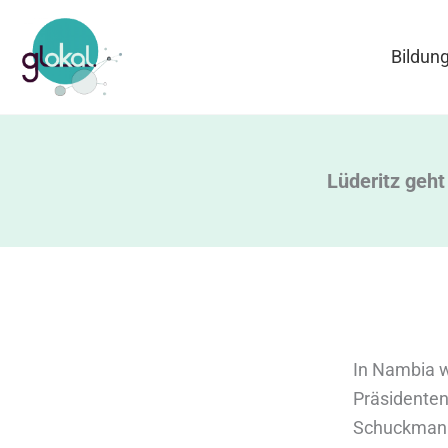
Zum
Inhalt
Bildun
springen
Lüderitz geht
In Nambia 
Präsidente
Schuckmanns