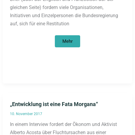
gleichen Seite) fordern viele Organisationen,
Initiativen und Einzelpersonen die Bundesregierung
auf, sich für eine Restitution
Rückgabe
Mehr
von
Kulturobjekten
und
menschlichen
Gebeinen
nach
Afrika
„Entwicklung ist eine Fata Morgana“
10. November 2017
In einem Interview fordert der Ökonom und Aktivist
Alberto Acosta über Fluchtursachen aus einer