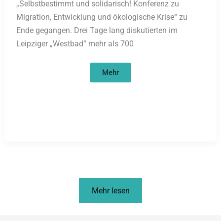
„Selbstbestimmt und solidarisch! Konferenz zu
Migration, Entwicklung und ökologische Krise“ zu
Ende gegangen. Drei Tage lang diskutierten im
Leipziger „Westbad“ mehr als 700
Konferenz
Mehr
zu
Migration
/
Überschattet
von
Rassismus
durch
Polizei
Mehr lesen