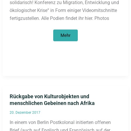
solidarisch! Konferenz zu Migration, Entwicklung und
ökologischer Krise“ in Form einiger Videomitschnitte
fertigzustellen. Alle Podien findet ihr hier. Photos
Dokumentation
Mehr
der
Konferenz
„Selbstbestimmt
und
solidarisch!“
Rückgabe von Kulturobjekten und
menschlichen Gebeinen nach Afrika
20. Dezember 2017
In einem von Berlin Postkolonal initierten offenen
Brief (auch auf Englisch und Französisch auf der