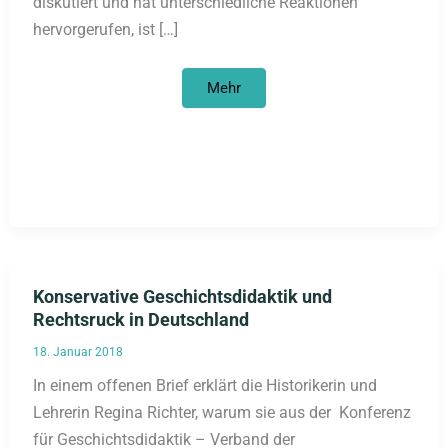
diskutiert und hat unterschiedliche Reaktionen
hervorgerufen, ist […]
Trivialisierung
Mehr
der
Shoah
bei
der
Deutschen
Bahn
Konservative Geschichtsdidaktik und
Rechtsruck in Deutschland
18. Januar 2018
In einem offenen Brief erklärt die Historikerin und
Lehrerin Regina Richter, warum sie aus der Konferenz
für Geschichtsdidaktik – Verband der