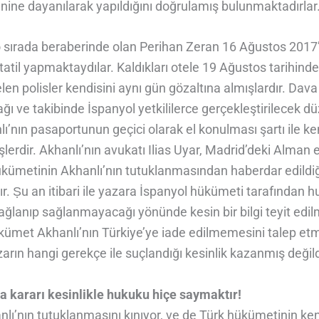
enine dayanılarak yapıldığını doğrulamış bulunmaktadırlar
o sırada beraberinde olan Perihan Zeran 16 Ağustos 2017
tatil yapmaktaydılar. Kaldıkları otele 19 Ağustos tarihin
n polisler kendisini aynı gün gözaltına almışlardır. Dava
ağı ve takibinde İspanyol yetkililerce gerçekleştirilecek dü
ı’nın pasaportunun geçici olarak el konulması şartı ile ke
şlerdir. Akhanlı’nın avukatı Ilias Uyar, Madrid’deki Alman el
ükümetinin Akhanlı’nın tutuklanmasından haberdar edildiğ
r. Ṣu an itibari ile yazara İspanyol hükümeti tarafından hu
ğlanıp sağlanmayacağı yönünde kesin bir bilgi teyit edil
kümet Akhanlı’nın Türkiye’ye iade edilmemesini talep etmi
azarın hangi gerekçe ile suçlandığı kesinlik kazanmış değild
 kararı kesinlikle hukuku hiçe saymaktır!
lı’nın tutuklanmasını kınıyor, ve de Türk hükümetinin ken