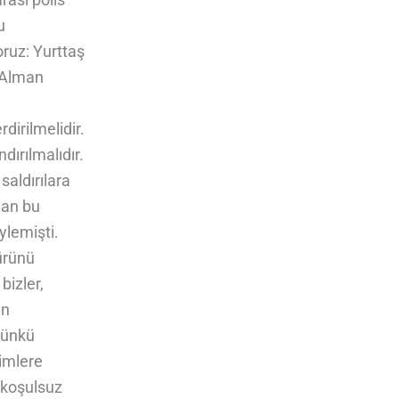
u
ruz: Yurttaş
, Alman
dirilmelidir.
ırılmalıdır.
aldırılara
nan bu
öylemişti.
ürünü
bizler,
an
Cünkü
timlere
n koşulsuz