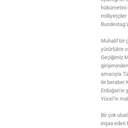
hükümetini d
milliyetçile
Bundestag’a 
Muhalif bir
yürürlükte 
Geçiğimiz Ma
girişiminden
amacıyla Tü
ile beraber 
Erdoğan’ın 
Yücel’in ma
Bir ҫok ulus
inşaa eden E