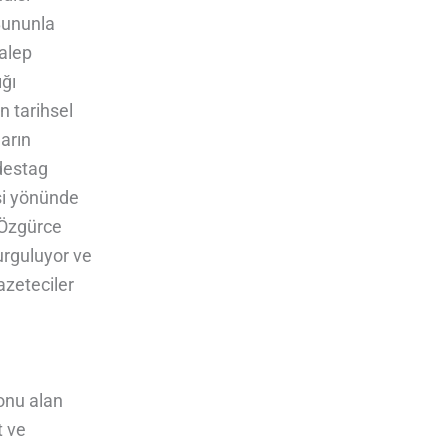
 Bununla
talep
ığı
n tarihsel
ların
ndestag
si yönünde
 Özgürce
urguluyor ve
azeteciler
konu alan
t ve