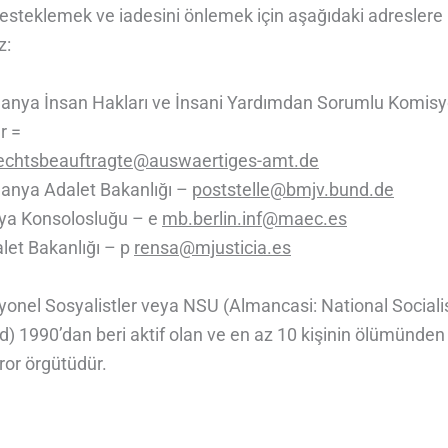
desteklemek ve iadesini önlemek için aşağıdaki adreslere
z:
anya İnsan Hakları ve İnsani Yardımdan Sorumlu Komisy
r =
chtsbeauftragte@auswaertiges-amt.de
anya Adalet Bakanlığı –
poststelle@bmjv.bund.de
nya Konsolosluğu – e
mb.berlin.inf@maec.es
let Bakanlığı – p
rensa@mjusticia.es
syonel Sosyalistler veya NSU (Almancasi: National Sociali
) 1990’dan beri aktif olan ve en az 10 kişinin ölümünden
ror örgütüdür.