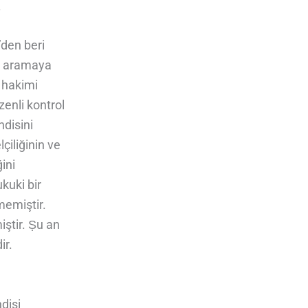
.
’den beri
de aramaya
 hakimi
zenli kontrol
ndisini
çiliğinin ve
ini
kuki bir
memiştir.
ştir. Ṣu an
ir.
disi