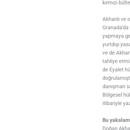
kırmızı bült
Akhanlı ve 
Granada’da 
yapmaya gele
yurtdışı yas
ve de Akhanl
tahliye etmi
de Eyalet h
doğrulamıştı
danışman sa
Bölgesel hü
itibariyle y
Bu yakalama
Doğan Akhan