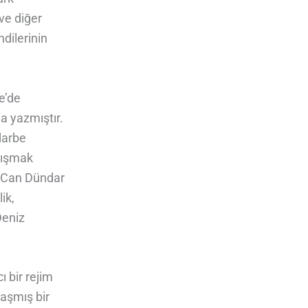
 ve diğer
ndilerinin
e’de
a yazmıştır.
 darbe
anışmak
i Can Dündar
ik,
Deniz
ı bir rejim
 aşmış bir