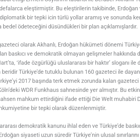
efalarca eleştirmiştir. Bu eleştirilerin takibinde, Erdoğan
r diplomatik bir tepki icin türlü yollar aramış ve sonunda ke
bedel ödeteceğini düsündükleri bir plan açıklamışlardır.
 gazeteci olarak Akhanlı, Erdoğan hükümeti dönemi Türkiy
olan baskıcı ve demokratik olmayan gelişmeler hakkında d
rt’ta, ‘ifade özgürlüğü uluslararası bir haktır’ sloganı ile
 beridir Türkiye’de tutuklu bulunan 160 gazeteci ile day
rkiye’yi 2017 başında terk etmek zorunda kalan gazetec
Köln’deki WDR Funkhaus sahnesinde yer almıştır. Bu etkinl
şahsen mahkum ettirdiğini ifade ettiği Die Welt muhabiri 
hkumiyetine bir tepki olarak düzenlenmiştir.
lararası demokratik kanunu ihlal eden ve Türkiye’de baskıc
rdoğan siyaseti uzun süredir Türkiye’nin ulusal sınırlarını