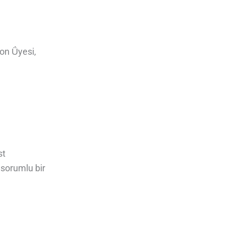
on Ǘyesi,
st
 sorumlu bir