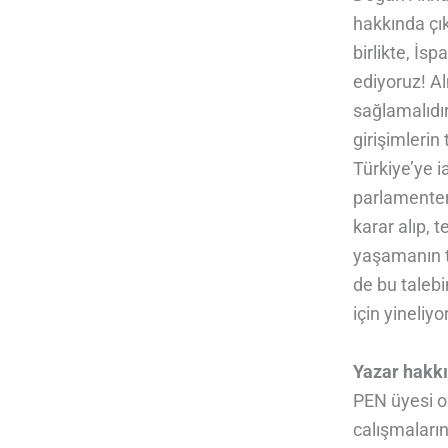
hakkında ҫık
birlikte, İ
ediyoruz! A
sağlamalıdır
girişimlerin
Türkiye’ye 
parlamenter
karar alıp, 
yaşamanın t
de bu talebi
için yineliyo
Yazar hakk
PEN üyesi ol
calışmaların