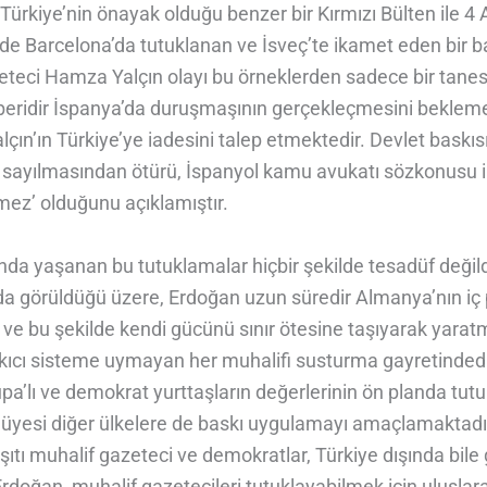
. Türkiye’nin önayak olduğu benzer bir Kırmızı Bülten ile 4
nde Barcelona’da tutuklanan ve İsveç’te ikamet eden bir 
teci Hamza Yalçın olayı bu örneklerden sadece bir tanesi
 beridir İspanya’da duruşmaşının gerçekleçmesini bekleme
çın’ın Türkiye’ye iadesini talep etmektedir. Devlet baskıs
ali sayılmasından ötürü, İspanyol kamu avukatı sözkonusu 
mez’ olduğunu açıklamıştır.
da yaşanan bu tutuklamalar hiçbir şekilde tesadüf değild
a görüldüğü üzere, Erdoğan uzun süredir Almanya’nın iç p
 ve bu şekilde kendi gücünü sınır ötesine taşıyarak yara
askıcı sisteme uymayan her muhalifi susturma gayretindedi
pa’lı ve demokrat yurttaşların değerlerinin ön planda tut
üyesi diğer ülkelere de baskı uygulamayı amaçlamaktadı
ıtı muhalif gazeteci ve demokratlar, Türkiye dışında bil
 Erdoğan, muhalif gazetecileri tutuklayabilmek icin uluslara