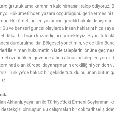
ardığı tutuklama kararının kaldırılmasını talep ediyoruz.
spanyol Hükümeti’nden yazara özgürlüğünü geri vermesini 
lman Hükümeti acilen yazar için gerekli hukuki danışmanl
. Bu ve benzeri güncel olaylarda insan haklarını hiçe saya
 tehditkar bir biçim kazandığını görmekteyiz. Siyasi tutsak
iadesi durdurulmalıdır. Bölgesel yönetimin, ve de tüm Bu
leri ile Alman hükümetinin iade taleplerini önüne geçme
temel özgürlükleri güvence altına almasını talep ediyoruz.
eminati olan küresel dayanışmanın erekliliğini yeniden v
mizi Türkiye’de haksız bir şekilde tutuklu bulunan bütün g
ruz.
ında
an Akhanlı, yayınları ile Türkiye’deki Ermeni Soykırımını 
 destekçisi olmuştur. Bu calışmaları bir cok tarihsel şidde