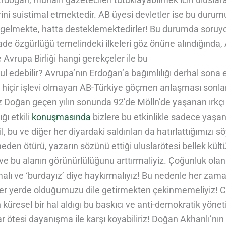
ini suistimal etmektedir. AB üyesi devletler ise bu durum
elmekte, hatta desteklemektedirler! Bu durumda soruyo
fade özgürlüğü temelindeki ilkeleri göz önüne alındığında
Avrupa Birliği hangi gerekçeler ile bu
 edebilir? Avrupa’nın Erdoğan’a bağımlılığı derhal sona er
 hiçir işlevi olmayan AB-Türkiye göçmen anlaşması sonland
 Doğan geçen yılın sonunda 92’de Mölln’de yaşanan ırkçı s
ğı etkili
konuşmasında
bizlere bu etkinlikle sadece yaşa
il, bu ve diğer her diyardaki saldırıları da hatırlattığımızı s
den ötürü, yazarın sözünü ettiği uluslarötesi bellek kült
ve bu alanın görünürlülüğunu arttırmaliyiz. Ҫoğunluk olan 
alı ve ‘burdayız’ diye haykırmalıyız! Bu nedenle her zam
er yerde olduğumuzu dile getirmekten ҫekinmemeliyiz! 
küresel bir hal aldıgı bu baskıcı ve anti-demokratik yöne
r ötesi dayanışma ile karşı koyabiliriz! Doğan Akhanlı’nı