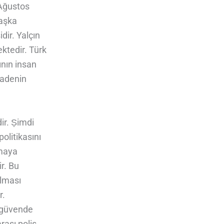
 Ağustos
başka
dir. Yalçın
ktedir. Türk
ının insan
iadenin
ir. Ṣimdi
olitikasını
tmaya
r. Bu
ulması
r.
e güvende
rası polis