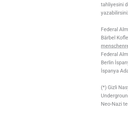
tahliyesini 
yazabilirsini
Federal Alm
Bärbel Kofle
menschenre
Federal Alm
Berlin İspa
İspanya Ada
(*) Gizli Na
Underground
Neo-Nazi te