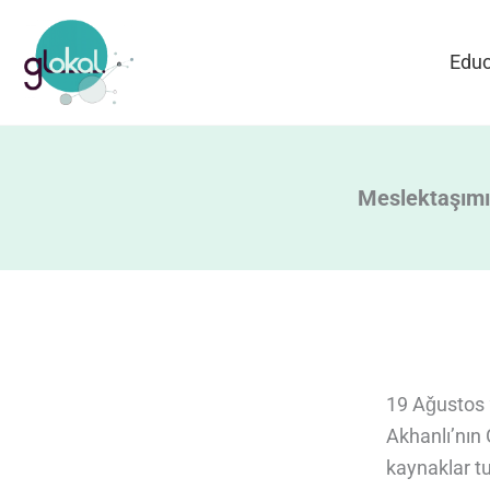
Skip
to
Educ
content
Meslektaşımı
19 Aǧustos 
Akhanlı’nın 
kaynaklar t