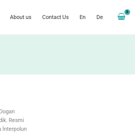
About us
Contact Us
En
De
 Dogan
ndik. Resmi
a İnterpolun