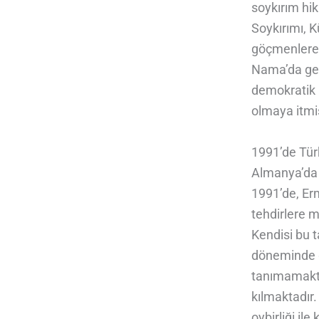
soykırım hik
Soykırımı, 
göçmenlere y
Nama’da ger
demokratik 
olmaya itmiş
1991’de Türk
Almanya’da 
1991’de, Er
tehdirlere m
Kendisi bu 
döneminde ge
tanımamakta,
kılmaktadır
oybirliği il