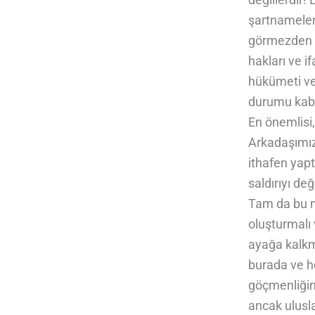
şartnameler
görmezden g
hakları ve i
hükümeti ve 
durumu kabul
En önemlisi,
Arkadaşımız
ithafen yaptı
saldırıyı değ
Tam da bu ne
oluşturmalı 
ayağa kalkm
burada ve h
göçmenliğin 
ancak ulusla