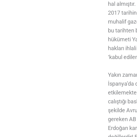
hal almıştır
2017 tarihi
muhalif gaze
bu tarihten
hükümeti Yal
hakları ihl
‘kabul edile
Yakın zaman
İspanya’da d
etkilemekte
calıştığı b
şekilde Avru
gereken AB 
Erdoğan karş
değillerdir!