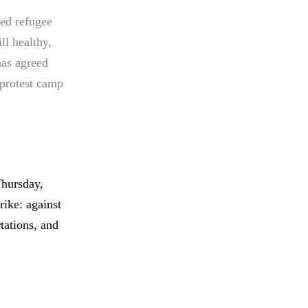
ted refugee
ll healthy,
has agreed
e protest camp
Thursday,
rike: against
tations, and