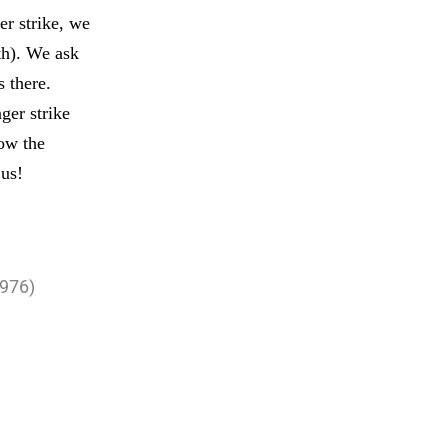
er strike, we
th). We ask
 there.
ger strike
how the
 us!
 976)