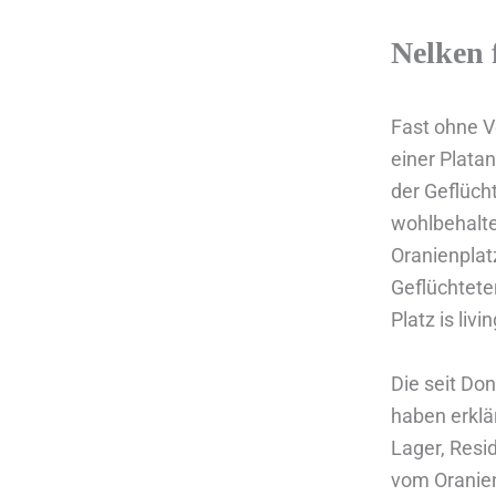
Nelken 
Fast ohne V
einer Plata
der Geflüch
wohlbehalte
Oranienplatz
Geflüchteten
Platz is livin
Die seit Do
haben erklä
Lager, Resid
vom Oranien