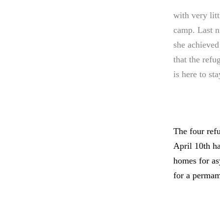
with very lit
camp. Last n
she achieved 
that the refu
is here to st
The four ref
April 10th ha
homes for as
for a permam