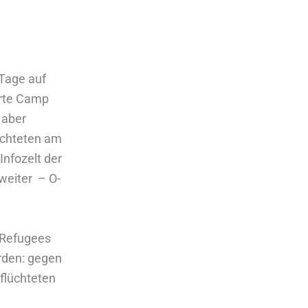
 Tage auf
örte Camp
 aber
lüchteten am
Infozelt der
 weiter – O-
 Refugees
erden: gegen
eflüchteten