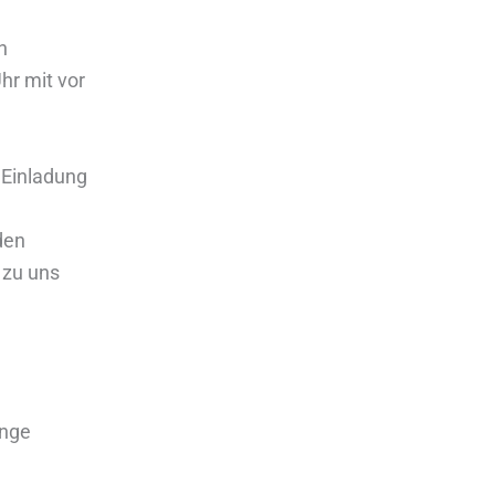
n
hr mit vor
n Einladung
den
 zu uns
ange