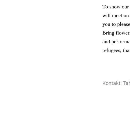
To show our s
will meet on
you to pleas
Bring flowers
and performa
refugees, th
Kontakt: Ta