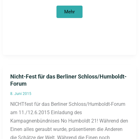
Karl
Mehr
May
will
Skalpe
nicht
rausrücken
Nicht-Fest für das Berliner Schloss/Humboldt-
Forum
8. Juni 2015
NICHTfest für das Berliner Schloss/Humboldt-Forum
am 11./12.6.2015 Einladung des
Kampagnenbündnises No Humboldt 21! Während den
Einen alles geraubt wurde, präsentieren die Anderen
die Schätze der Welt. Während die Einen noch