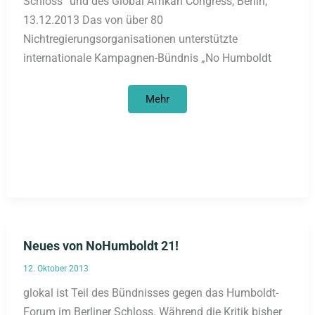
Schloss“ und des Global Afrikan Congress, Berlin,
13.12.2013 Das von über 80
Nichtregierungsorganisationen unterstützte
internationale Kampagnen-Bündnis „No Humboldt
Berliner
Mehr
Mohrenstraße
soll
in
Nelson-
Mandela-
Straße
umbenannt
werden
Neues von NoHumboldt 21!
12. Oktober 2013
glokal ist Teil des Bündnisses gegen das Humboldt-
Forum im Berliner Schloss. Während die Kritik bisher