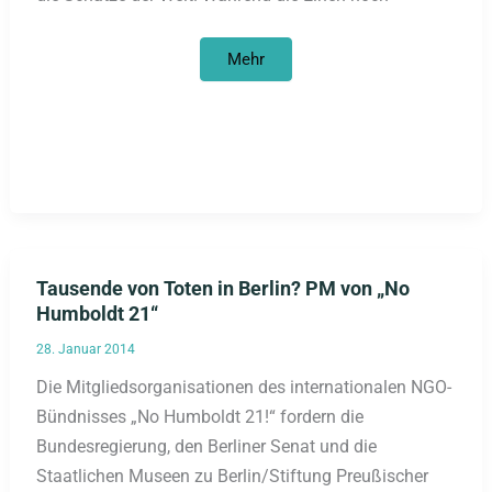
Nicht-
Mehr
Fest
für
das
Berliner
Schloss/Humboldt-
Forum
Tausende von Toten in Berlin? PM von „No
Humboldt 21“
28. Januar 2014
Die Mitgliedsorganisationen des internationalen NGO-
Bündnisses „No Humboldt 21!“ fordern die
Bundesregierung, den Berliner Senat und die
Staatlichen Museen zu Berlin/Stiftung Preußischer