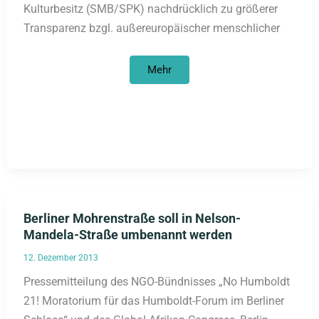
Kulturbesitz (SMB/SPK) nachdrücklich zu größerer
Transparenz bzgl. außereuropäischer menschlicher
Tausende
Mehr
von
Toten
in
Berlin?
PM
von
„No
Humboldt
21“
Berliner Mohrenstraße soll in Nelson-
Mandela-Straße umbenannt werden
12. Dezember 2013
Pressemitteilung des NGO-Bündnisses „No Humboldt
21! Moratorium für das Humboldt-Forum im Berliner