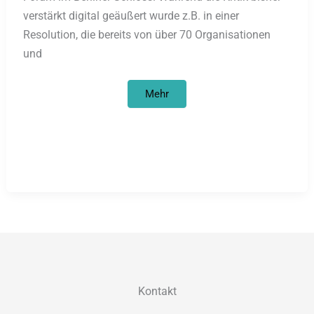
verstärkt digital geäußert wurde z.B. in einer
Resolution, die bereits von über 70 Organisationen
und
Neues
Mehr
von
NoHumboldt
21!
Kontakt