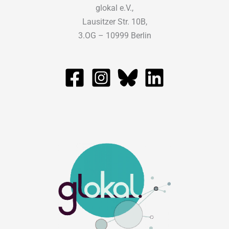
glokal e.V.,
Lausitzer Str. 10B,
3.OG – 10999 Berlin