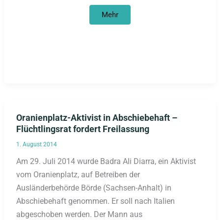
„Die
Mehr
(bundesdeutsche)
Eine-
Welt
Arbeit
aus
einem
Guss?“
Oranienplatz-Aktivist in Abschiebehaft –
Flüchtlingsrat fordert Freilassung
1. August 2014
Am 29. Juli 2014 wurde Badra Ali Diarra, ein Aktivist
vom Oranienplatz, auf Betreiben der
Ausländerbehörde Börde (Sachsen-Anhalt) in
Abschiebehaft genommen. Er soll nach Italien
abgeschoben werden. Der Mann aus