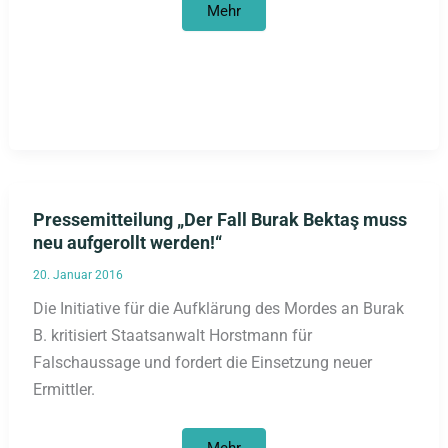
NSU-
Mehr
Komplex
auflösen
–
Spenden
gesucht
Pressemitteilung „Der Fall Burak Bektaş muss
neu aufgerollt werden!“
20. Januar 2016
Die Initiative für die Aufklärung des Mordes an Burak
B. kritisiert Staatsanwalt Horstmann für
Falschaussage und fordert die Einsetzung neuer
Ermittler.
Pressemitteilung