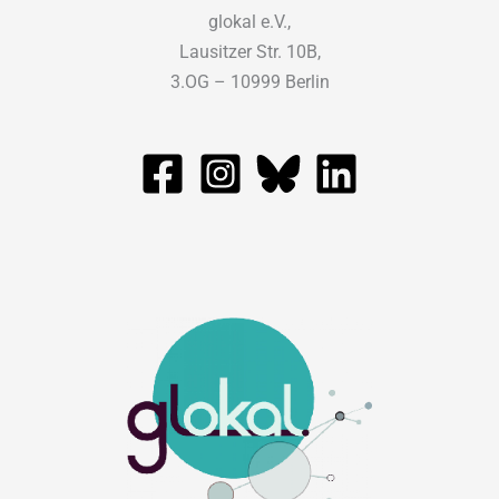
glokal e.V.,
Lausitzer Str. 10B,
3.OG – 10999 Berlin