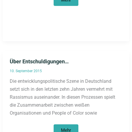
Mehr
„Der
Fall
Burak
Bektaş
muss
neu
aufgerollt
werden!“
Über Entschuldigungen…
10. September 2015
Die entwicklungspolitische Szene in Deutschland
setzt sich in den letzten zehn Jahren vermehrt mit
Rassismus auseinander. In diesen Prozessen spielt
die Zusammenarbeit zwischen weißen
Organisationen und People of Color sowie
Über
Mehr