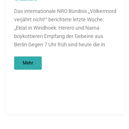
Das internationale NRO Bündnis „Völkermord
verjährt nicht!“ berichtete letzte Woche:
„Eklat in Windhoek: Herero und Nama
boykottieren Empfang der Gebeine aus
Berlin Gegen 7 Uhr früh sind heute die in
Empfang
Mehr
der
geraubten
Gebeine
wird
von
Herero
und
Nama
boykottiert