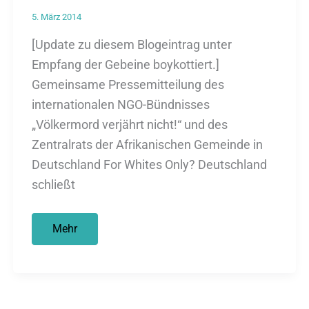
in
5. März 2014
Africa
[Update zu diesem Blogeintrag unter
Empfang der Gebeine boykottiert.]
Gemeinsame Pressemitteilung des
internationalen NGO-Bündnisses
„Völkermord verjährt nicht!“ und des
Zentralrats der Afrikanischen Gemeinde in
Deutschland For Whites Only? Deutschland
schließt
For
Mehr
Whites
Only?
Rückgabe
von
geraubten
Gebeine
an