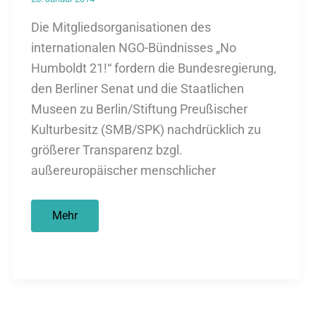
Die Mitgliedsorganisationen des
internationalen NGO-Bündnisses „No
Humboldt 21!“ fordern die Bundesregierung,
den Berliner Senat und die Staatlichen
Museen zu Berlin/Stiftung Preußischer
Kulturbesitz (SMB/SPK) nachdrücklich zu
größerer Transparenz bzgl.
außereuropäischer menschlicher
Tausende
Mehr
von
Toten
in
Berlin?
PM
von
„No
Humboldt