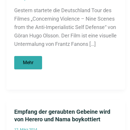
Gestern startete die Deutschland Tour des
Filmes „Concerning Violence – Nine Scenes
from the Anti-Imperialistic Self Defense“ von
Göran Hugo Olsson. Der Film ist eine visuelle
Untermalung von Frantz Fanons […]
Filmtipp:
Mehr
Concerning
Violence
Empfang der geraubten Gebeine wird
von Herero und Nama boykottiert
12. März 2014