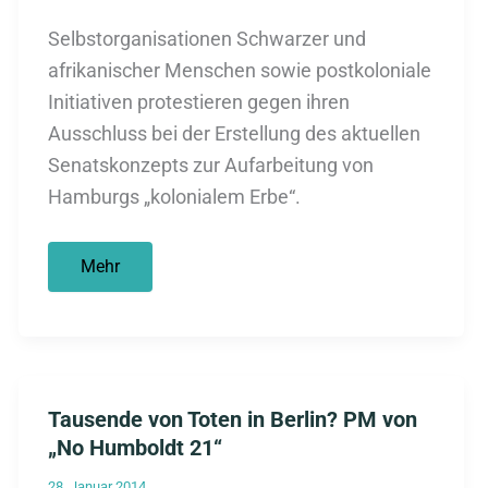
Selbstorganisationen Schwarzer und
afrikanischer Menschen sowie postkoloniale
Initiativen protestieren gegen ihren
Ausschluss bei der Erstellung des aktuellen
Senatskonzepts zur Aufarbeitung von
Hamburgs „kolonialem Erbe“.
Fehlstart
Mehr
in
der
Erinnerungskultur
Tausende von Toten in Berlin? PM von
„No Humboldt 21“
28. Januar 2014