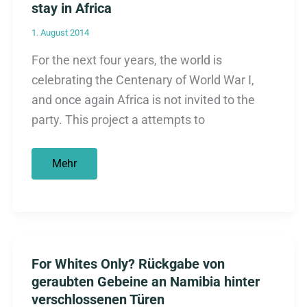
stay in Africa
1. August 2014
For the next four years, the world is
celebrating the Centenary of World War I,
and once again Africa is not invited to the
party. This project a attempts to
The
Mehr
World
War
One
in
Africa
Project:
What
happened
in
For Whites Only? Rückgabe von
Africa
geraubten Gebeine an Namibia hinter
should
not
verschlossenen Türen
stay