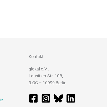
21“
Kontakt
glokal e.V.,
Lausitzer Str. 10B,
3.OG – 10999 Berlin
ie