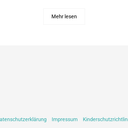
Namibia
hinter
verschlossenen
Mehr lesen
Türen
atenschutzerklärung
Impressum
Kinderschutzrichtlin